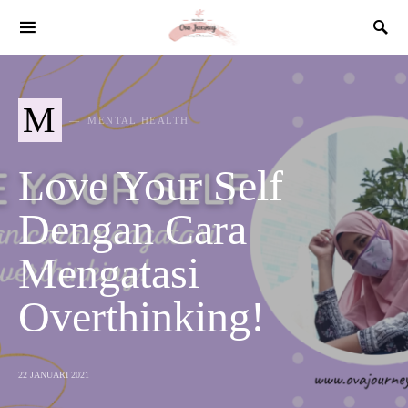
SEARCH FOR:
M
MENTAL HEALTH
Love Your Self
Dengan Cara
Mengatasi
Overthinking!
22 JANUARI 2021