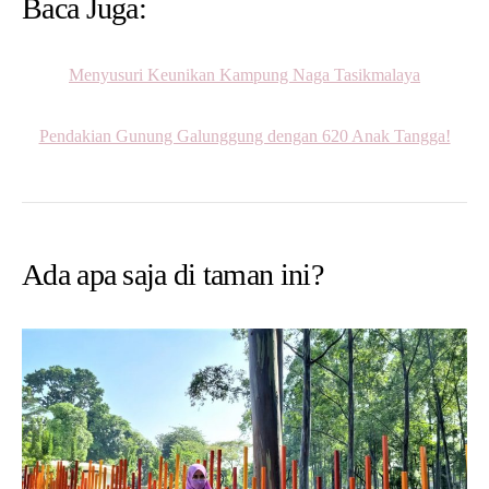
Baca Juga:
Menyusuri Keunikan Kampung Naga Tasikmalaya
Pendakian Gunung Galunggung dengan 620 Anak Tangga!
Ada apa saja di taman ini?