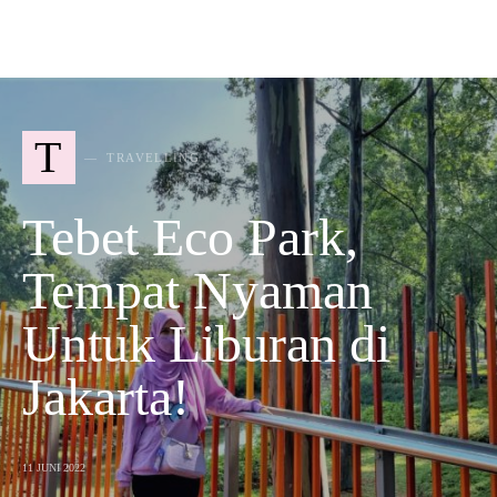
T
TRAVELLING
Tebet Eco Park,
Tempat Nyaman
Untuk Liburan di
Jakarta!
11 JUNI 2022