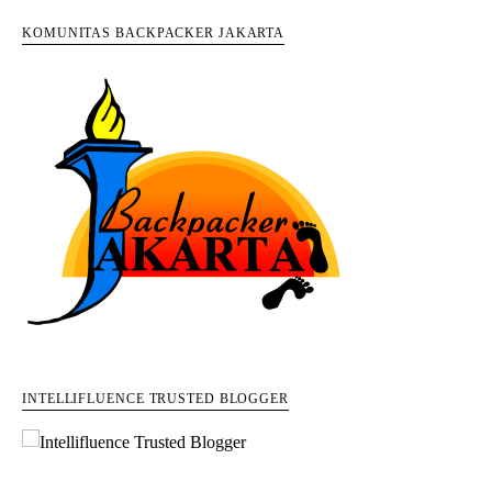
KOMUNITAS BACKPACKER JAKARTA
INTELLIFLUENCE TRUSTED BLOGGER