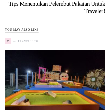
Tips Menentukan Pelembut Pakaian Untuk
Traveler!
YOU MAY ALSO LIKE
T
TRAVELLING