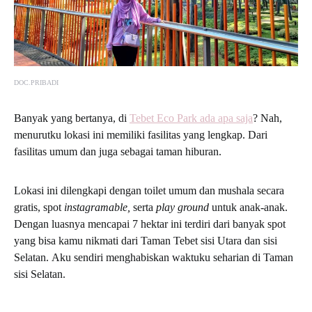
DOC.PRIBADI
Banyak yang bertanya, di
Tebet Eco Park ada apa saja
? Nah,
menurutku lokasi ini memiliki fasilitas yang lengkap. Dari
fasilitas umum dan juga sebagai taman hiburan.
Lokasi ini dilengkapi dengan toilet umum dan mushala secara
gratis, spot
instagramable,
serta
play ground
untuk anak-anak.
Dengan luasnya mencapai 7 hektar ini terdiri dari banyak spot
yang bisa kamu nikmati dari Taman Tebet sisi Utara dan sisi
Selatan. Aku sendiri menghabiskan waktuku seharian di Taman
sisi Selatan.