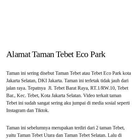
Alamat Taman T
ebet Eco Park
Taman ini sering disebut Taman Tebet atau Tebet Eco Park kota
Jakarta Selatan, DKI Jakarta. Taman ini terletak tidak jauh dari
jalan raya. Tepatnya
Jl. Tebet Barat Raya, RT.1/RW.10, Tebet
Bar., Kec. Tebet, Kota Jakarta Selatan. Video terkait taman
Tebet ini sudah sangat sering aku jumpai di media sosial seperti
Instagram dan Tiktok.
Taman ini sebelumnya merupakan terdiri dari 2 taman Tebet,
yaitu Taman Tebet Utara dan Taman Tebet Selatan. Lalu di