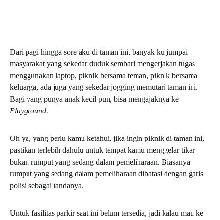
Dari pagi hingga sore aku di taman ini, banyak ku jumpai
masyarakat yang sekedar duduk sembari mengerjakan tugas
menggunakan laptop, piknik bersama teman, piknik bersama
keluarga, ada juga yang sekedar jogging memutari taman ini.
Bagi yang punya anak kecil pun, bisa mengajaknya ke
Playground.
Oh ya, yang perlu kamu ketahui, jika ingin piknik di taman ini,
pastikan terlebih dahulu untuk tempat kamu menggelar tikar
bukan rumput yang sedang dalam pemeliharaan. Biasanya
rumput yang sedang dalam pemeliharaan dibatasi dengan garis
polisi sebagai tandanya.
Untuk fasilitas parkir saat ini belum tersedia, jadi kalau mau ke