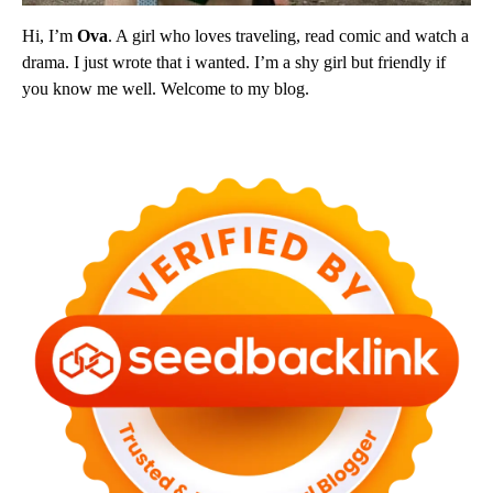
Hi, I’m
Ova
. A girl who loves traveling, read comic and watch a
drama. I just wrote that i wanted. I’m a shy girl but friendly if
you know me well. Welcome to my blog.