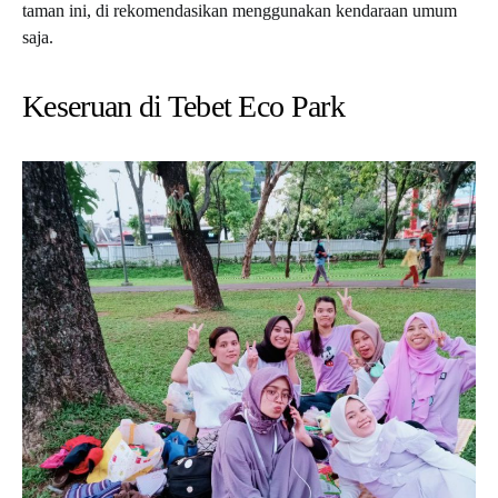
taman ini, di rekomendasikan menggunakan kendaraan umum
saja.
Keseruan di Tebet Eco Park