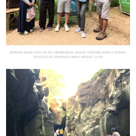
BERSAMA BAPAK YANG SELALU MEMBERIKAN ARAHAN TERLEBIH DAHULU KEPADA
PENGUNJUNG (TERNYATA ORANG MINANG, GUYS)