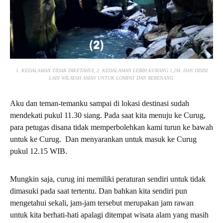
1. KEDALAMAN TIDAK DIKETAHUI, 2. KEDALAMAN LEBIH KURANG 1,2M. DAN DISISI
LAIN WILAYAH AMAN UNTUK LOMPAT DAN BERENANG.
Aku dan teman-temanku sampai di lokasi destinasi sudah
mendekati pukul 11.30 siang. Pada saat kita menuju ke Curug,
para petugas disana tidak memperbolehkan kami turun ke bawah
untuk ke Curug. Dan menyarankan untuk masuk ke Curug
pukul 12.15 WIB.
Mungkin saja, curug ini memiliki peraturan sendiri untuk tidak
dimasuki pada saat tertentu. Dan bahkan kita sendiri pun
mengetahui sekali, jam-jam tersebut merupakan jam rawan
untuk kita berhati-hati apalagi ditempat wisata alam yang masih