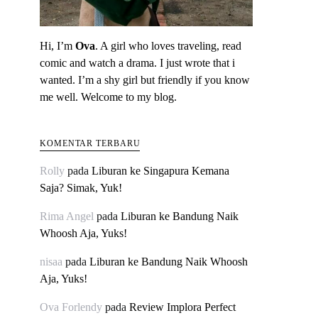
Hi, I’m
Ova
. A girl who loves traveling, read
comic and watch a drama. I just wrote that i
wanted. I’m a shy girl but friendly if you know
me well. Welcome to my blog.
KOMENTAR TERBARU
Rolly
pada
Liburan ke Singapura Kemana
Saja? Simak, Yuk!
Rima Angel
pada
Liburan ke Bandung Naik
Whoosh Aja, Yuks!
nisaa
pada
Liburan ke Bandung Naik Whoosh
Aja, Yuks!
Ova Forlendy
pada
Review Implora Perfect