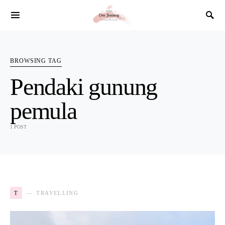
SEARCH FOR:
BROWSING TAG
Pendaki gunung
pemula
1 POST
T
TRAVELLING