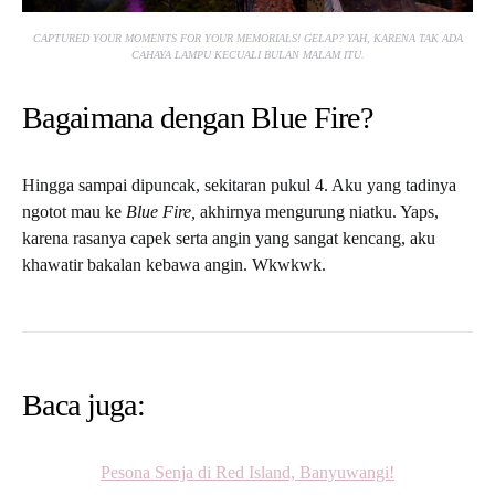
CAPTURED YOUR MOMENTS FOR YOUR MEMORIALS! GELAP? YAH, KARENA TAK ADA
CAHAYA LAMPU KECUALI BULAN MALAM ITU.
Bagaimana dengan Blue Fire?
Hingga sampai dipuncak, sekitaran pukul 4. Aku yang tadinya
ngotot mau ke
Blue Fire,
akhirnya mengurung niatku. Yaps,
karena rasanya capek serta angin yang sangat kencang, aku
khawatir bakalan kebawa angin. Wkwkwk.
Baca juga:
Pesona Senja di Red Island, Banyuwangi!