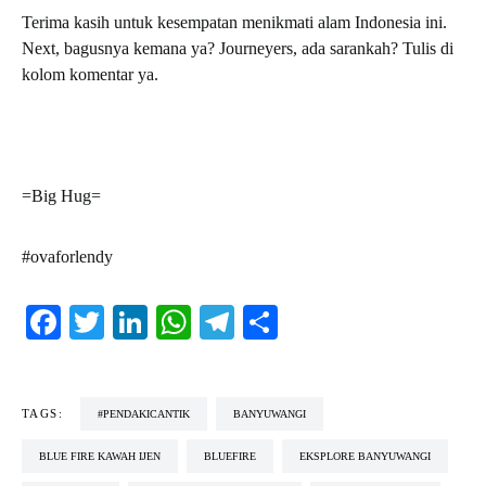
Terima kasih untuk kesempatan menikmati alam Indonesia ini.
Next, bagusnya kemana ya? Journeyers, ada sarankah? Tulis di
kolom komentar ya.
=Big Hug=
#ovaforlendy
Facebook
Twitter
LinkedIn
WhatsApp
Telegram
Share
TAGS:
#PENDAKICANTIK
BANYUWANGI
BLUE FIRE KAWAH IJEN
BLUEFIRE
EKSPLORE BANYUWANGI