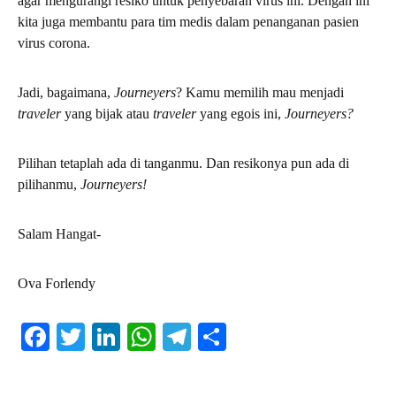
agar mengurangi resiko untuk penyebaran virus ini. Dengan ini
kita juga membantu para tim medis dalam penanganan pasien
virus corona.
Jadi, bagaimana,
Journeyers
? Kamu memilih mau menjadi
traveler
yang bijak atau
traveler
yang egois ini,
Journeyers?
Pilihan tetaplah ada di tanganmu. Dan resikonya pun ada di
pilihanmu,
Journeyers!
Salam Hangat-
Ova Forlendy
Facebook
Twitter
LinkedIn
WhatsApp
Telegram
Share