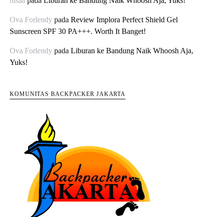
nisaa
pada
Liburan ke Bandung Naik Whoosh Aja, Yuks!
Ova Forlendy
pada
Review Implora Perfect Shield Gel
Sunscreen SPF 30 PA+++. Worth It Banget!
Ova Forlendy
pada
Liburan ke Bandung Naik Whoosh Aja,
Yuks!
KOMUNITAS BACKPACKER JAKARTA