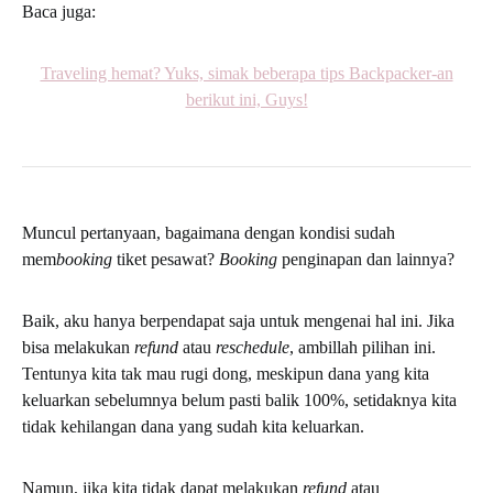
Baca juga:
Traveling hemat? Yuks, simak beberapa tips Backpacker-an
berikut ini, Guys!
Muncul pertanyaan, bagaimana dengan kondisi sudah
mem
booking
tiket pesawat?
Booking
penginapan dan lainnya?
Baik, aku hanya berpendapat saja untuk mengenai hal ini. Jika
bisa melakukan
refund
atau
reschedule
, ambillah pilihan ini.
Tentunya kita tak mau rugi dong, meskipun dana yang kita
keluarkan sebelumnya belum pasti balik 100%, setidaknya kita
tidak kehilangan dana yang sudah kita keluarkan.
Namun, jika kita tidak dapat melakukan
refund
atau