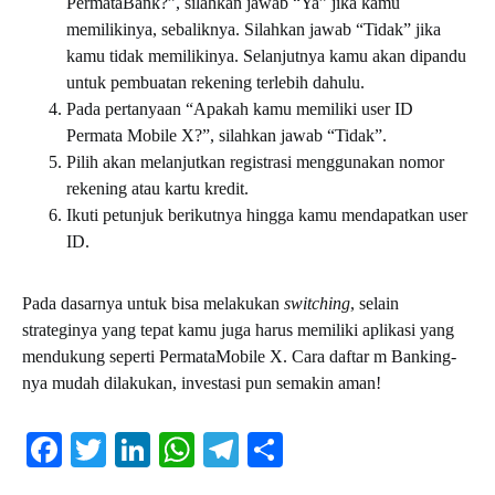
PermataBank?”, silahkan jawab “Ya” jika kamu
memilikinya, sebaliknya. S
ilahkan jawab “Tidak” jika
kamu tidak memilikinya. Selanjutnya kamu akan dipandu
untuk pembuatan rekening terlebih dahulu.
Pada pertanyaan “Apakah kamu memiliki user ID
Permata Mobile X?”, silahkan jawab “Tidak”.
Pilih akan melanjutkan registrasi menggunakan nomor
rekening atau kartu kredit.
Ikuti petunjuk berikutnya hingga kamu mendapatkan user
ID.
Pada dasarnya untuk bisa melakukan
switching
, selain
strateginya yang tepat kamu juga harus memiliki aplikasi yang
mendukung seperti PermataMobile X.
Cara daftar m Banking
-
nya mudah dilakukan, investasi pun semakin aman!
Facebook
Twitter
LinkedIn
WhatsApp
Telegram
Share