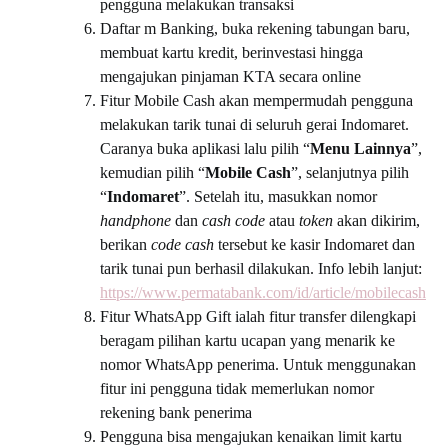
pengguna melakukan transaksi
Daftar m Banking,
buka rekening tabungan baru,
membuat kartu kredit, berinvestasi hingga
mengajukan pinjaman KTA secara online
Fitur Mobile Cash akan mempermudah pengguna
melakukan tarik tunai di seluruh gerai Indomaret.
Caranya buka aplikasi lalu pilih “
Menu
Lainnya
”,
kemudian pilih “
Mobile
Cash
”, selanjutnya pilih
“
Indomaret
”. Setelah itu, masukkan nomor
handphone
dan
cash code
atau
token
akan dikirim,
berikan
code cash
tersebut ke kasir Indomaret dan
tarik tunai pun berhasil dilakukan. Info lebih lanjut:
https://www.permatabank.com/id/article/mobilecash
Fitur WhatsApp Gift ialah fitur transfer dilengkapi
beragam pilihan kartu ucapan yang menarik ke
nomor WhatsApp penerima. Untuk menggunakan
fitur ini pengguna tidak memerlukan nomor
rekening bank penerima
Pengguna bisa mengajukan kenaikan limit kartu