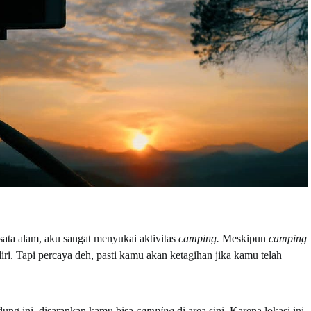
sata alam, aku sangat menyukai aktivitas
camping.
Meskipun
camping
iri. Tapi percaya deh, pasti kamu akan ketagihan jika kamu telah
ndung ini, disarankan kamu bisa
camping
di area sini. Karena lokasi ini