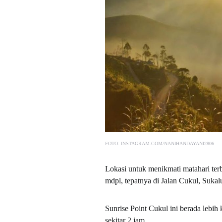
FOTO: INSTAGRAM.COM/NANIHANDAYANI2806
Lokasi untuk menikmati matahari terb
mdpl, tepatnya di Jalan Cukul, Suka
Sunrise Point Cukul ini berada lebi
sekitar 2 jam.