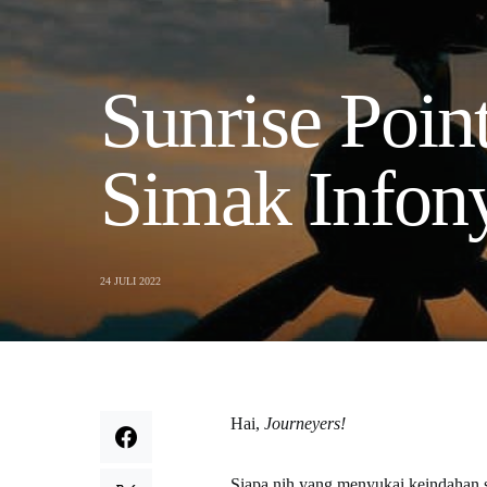
Sunrise Poin
Simak Infon
24 JULI 2022
Hai,
Journeyers!
Siapa nih yang menyukai keindahan s