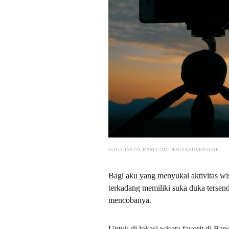
FOTO: INSTAGRAM.COM/DENIANADVENTURE
Bagi aku yang menyukai aktivitas wi
terkadang memiliki suka duka tersend
mencobanya.
Untuk di lokasi wisata favorit di Ba