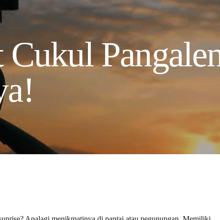
t Cukul Pangale
ya!
unrise? Apalagi menikmatinya di pantai atau pegunungan. Memiliki