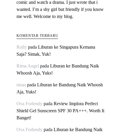
comic and watch a drama. I just wrote that i
wanted. I’m a shy girl but friendly if you know
me well. Welcome to my blog.
KOMENTAR TERBARU
Rolly
pada
Liburan ke Singapura Kemana
Saja? Simak, Yuk!
Rima Angel
pada
Liburan ke Bandung Naik
Whoosh Aja, Yuks!
nisaa
pada
Liburan ke Bandung Naik Whoosh
Aja, Yuks!
Ova Forlendy
pada
Review Implora Perfect
Shield Gel Sunscreen SPF 30 PA+++. Worth It
Banget!
Ova Forlendy
pada
Liburan ke Bandung Naik