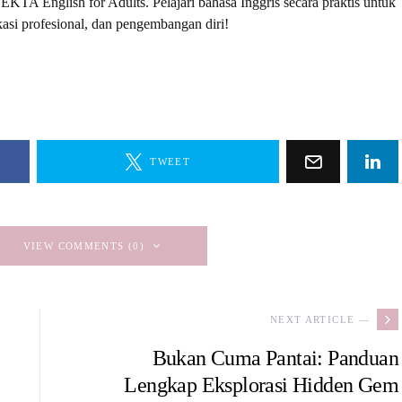
A English for Adults. Pelajari bahasa Inggris secara praktis untuk
asi profesional, dan pengembangan diri!
sApp
legram
Share
TWEET
VIEW COMMENTS (0)
NEXT ARTICLE —
Bukan Cuma Pantai: Panduan
Lengkap Eksplorasi Hidden Gem