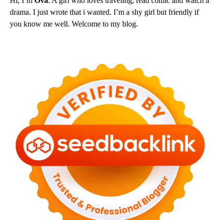
Hi, I’m
Ova
. A girl who loves traveling, read comic and watch a
drama. I just wrote that i wanted. I’m a shy girl but friendly if
you know me well. Welcome to my blog.