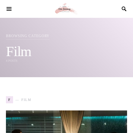
SEARCH FOR:
BROWSING CATEGORY
Film
4 POSTS
F
FILM