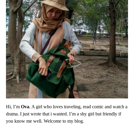
Hi, I’m
Ova
. A girl who loves traveling, read comic and watch a
drama. I just wrote that i wanted. I’m a shy girl but friendly if
you know me well. Welcome to my blog.