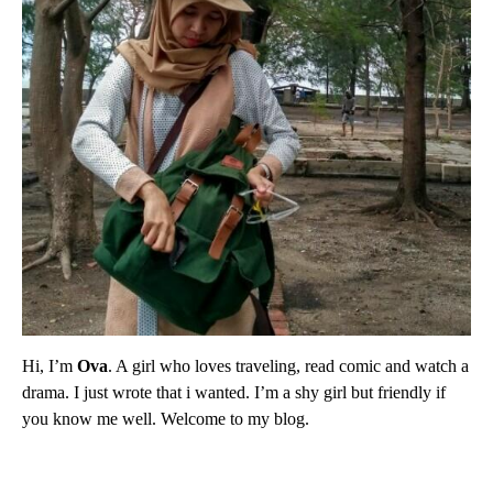
Hi, I’m
Ova
. A girl who loves traveling, read comic and watch a
drama. I just wrote that i wanted. I’m a shy girl but friendly if
you know me well. Welcome to my blog.