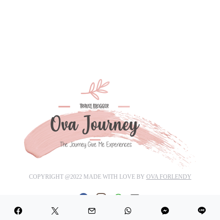
COPYRIGHT @2022 MADE WITH LOVE BY
OVA FORLENDY