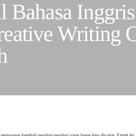
l Bahasa Inggri
eative Writing 
h
 menyusun kembali resolusi-resolusi yang harus bisa dicapai. Entah itu