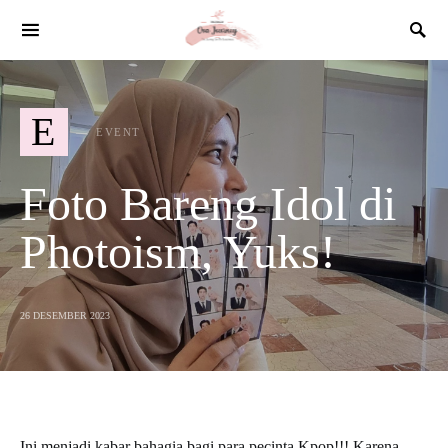
SEARCH FOR:
E
EVENT
Foto Bareng Idol di
Photoism, Yuks!
26 DESEMBER 2023
Ini menjadi kabar bahagia bagi para pecinta Kpop!!! Karena