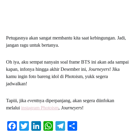
Petugasnya akan sangat membantu kita saat kebingungan. Jadi,
jangan ragu untuk bertanya.
Oh iya, aku sempat nanyain soal frame BTS ini akan ada sampai
kapan, infonya hingga akhir Desember ini,
Journeyers
! Jika
kamu ingin foto bareng idol di Photoism, yukk segera
jadwalkan!
Tapiii, jika
event
nya diperpanjang, akan segera diinfokan
melalui
instagram Photoism
,
Journeyers
!
Facebook
Twitter
LinkedIn
WhatsApp
Telegram
Share