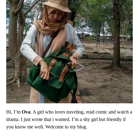
Hi, I’m
Ova
. A girl who loves traveling, read comic and watch a
drama. I just wrote that i wanted. I’m a shy girl but friendly if
you know me well. Welcome to my blog.