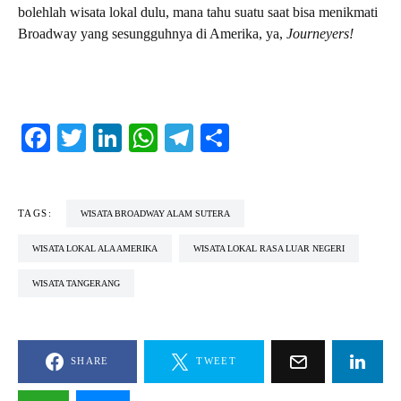
bolehlah wisata lokal dulu, mana tahu suatu saat bisa menikmati
Broadway yang sesungguhnya di Amerika, ya,
Journeyers!
Facebook
Twitter
LinkedIn
WhatsApp
Telegram
Share
TAGS:
WISATA BROADWAY ALAM SUTERA
WISATA LOKAL ALA AMERIKA
WISATA LOKAL RASA LUAR NEGERI
WISATA TANGERANG
SHARE
TWEET