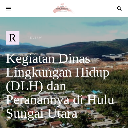
SEARCH FOR:
R
REVIEW
Kegiatan Dinas
Lingkungan Hidup
(DLH) dan
Peranannya di Hulu
Sungai Utara