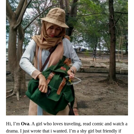
Hi, I’m
Ova
. A girl who loves traveling, read comic and watch a
drama. I just wrote that i wanted. I’m a shy girl but friendly if