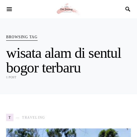
SEARCH FOR:
BROWSING TAG
wisata alam di sentul
bogor terbaru
1 POST
T
TRAVELING