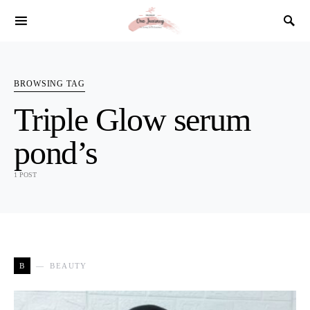
SEARCH FOR:
BROWSING TAG
Triple Glow serum
pond’s
1 POST
B
BEAUTY