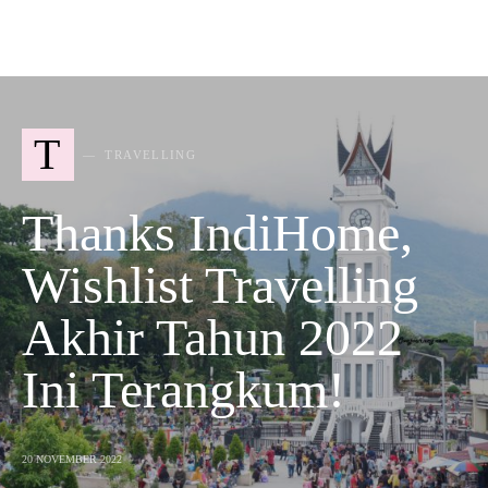
T
TRAVELLING
Thanks IndiHome,
Wishlist Travelling
Akhir Tahun 2022
Ini Terangkum!
20 NOVEMBER 2022