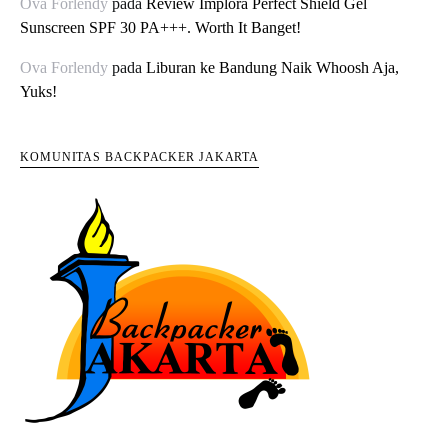
Ova Forlendy
pada
Review Implora Perfect Shield Gel
Sunscreen SPF 30 PA+++. Worth It Banget!
Ova Forlendy
pada
Liburan ke Bandung Naik Whoosh Aja,
Yuks!
KOMUNITAS BACKPACKER JAKARTA