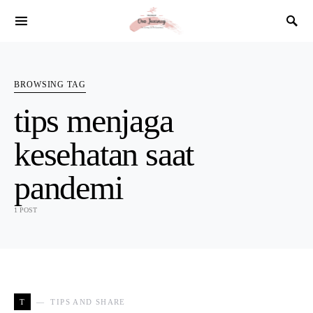
SEARCH FOR:
BROWSING TAG
tips menjaga
kesehatan saat
pandemi
1 POST
T
TIPS AND SHARE