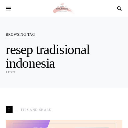
SEARCH FOR:
BROWSING TAG
resep tradisional
indonesia
1 POST
T
TIPS AND SHARE