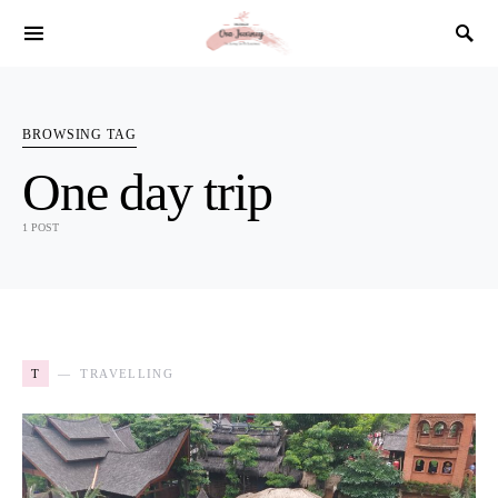
SEARCH FOR:
BROWSING TAG
One day trip
1 POST
T
TRAVELLING