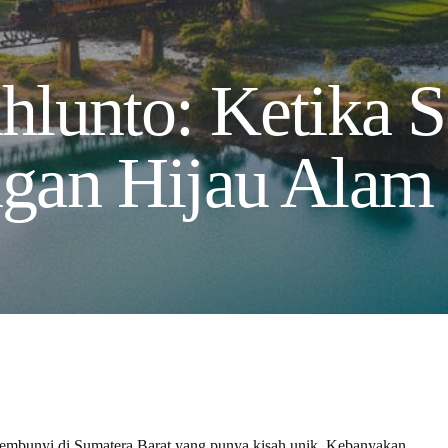
lunto: Ketika S
gan Hijau Alam
sembunyi di Sumatera Barat yang punya kisah unik. Kebanyakan