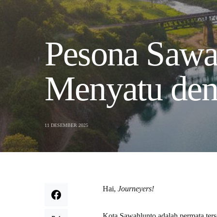
Pesona Sawah
Menyatu den
11 DESEMBER 2025
Hai,
Journeyers!
Kota Sawahlunto adalah permata ter