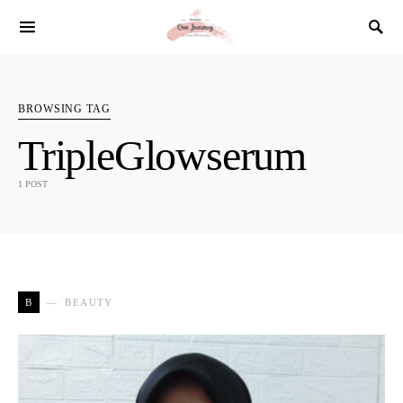
SEARCH FOR:
BROWSING TAG
TripleGlowserum
1 POST
B
BEAUTY