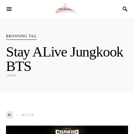
SEARCH FOR:
BROWSING TAG
Stay ALive Jungkook
BTS
1 POST
M
MUSIK