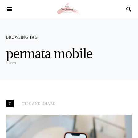
SEARCH FOR:
BROWSING TAG
permata mobile
1 POST
T
TIPS AND SHARE