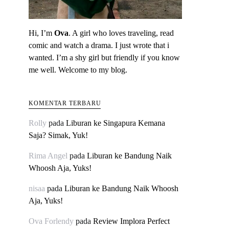
Hi, I’m
Ova
. A girl who loves traveling, read
comic and watch a drama. I just wrote that i
wanted. I’m a shy girl but friendly if you know
me well. Welcome to my blog.
KOMENTAR TERBARU
Rolly
pada
Liburan ke Singapura Kemana
Saja? Simak, Yuk!
Rima Angel
pada
Liburan ke Bandung Naik
Whoosh Aja, Yuks!
nisaa
pada
Liburan ke Bandung Naik Whoosh
Aja, Yuks!
Ova Forlendy
pada
Review Implora Perfect