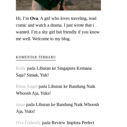
Hi, I’m
Ova
. A girl who loves traveling, read
comic and watch a drama. I just wrote that i
wanted. I’m a shy girl but friendly if you know
me well. Welcome to my blog.
KOMENTAR TERBARU
Rolly
pada
Liburan ke Singapura Kemana
Saja? Simak, Yuk!
Rima Angel
pada
Liburan ke Bandung Naik
Whoosh Aja, Yuks!
nisaa
pada
Liburan ke Bandung Naik Whoosh
Aja, Yuks!
Ova Forlendy
pada
Review Implora Perfect