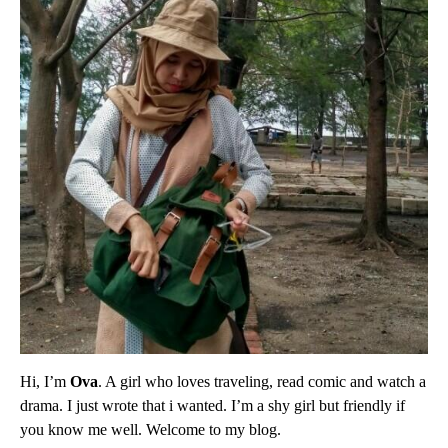
Hi, I’m
Ova
. A girl who loves traveling, read comic and watch a
drama. I just wrote that i wanted. I’m a shy girl but friendly if
you know me well. Welcome to my blog.