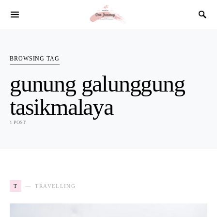
SEARCH FOR:
BROWSING TAG
gunung galunggung
tasikmalaya
1 POST
T
TRAVELLING