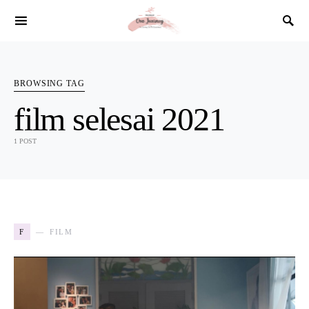
SEARCH FOR:
BROWSING TAG
film selesai 2021
1 POST
F
FILM