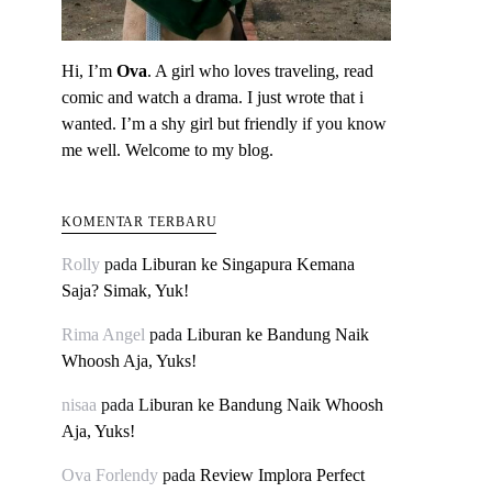
Hi, I’m
Ova
. A girl who loves traveling, read
comic and watch a drama. I just wrote that i
wanted. I’m a shy girl but friendly if you know
me well. Welcome to my blog.
KOMENTAR TERBARU
Rolly
pada
Liburan ke Singapura Kemana
Saja? Simak, Yuk!
Rima Angel
pada
Liburan ke Bandung Naik
Whoosh Aja, Yuks!
nisaa
pada
Liburan ke Bandung Naik Whoosh
Aja, Yuks!
Ova Forlendy
pada
Review Implora Perfect