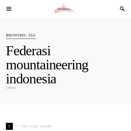
SEARCH FOR:
BROWSING TAG
Federasi
mountaineering
indonesia
1 POST
T
TIPS AND SHARE