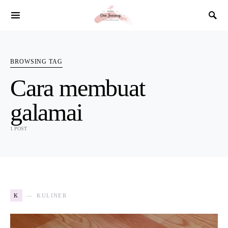
SEARCH FOR:
BROWSING TAG
Cara membuat
galamai
1 POST
K
KULINER