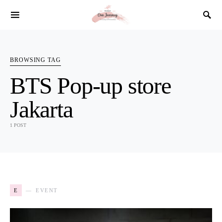
SEARCH FOR:
BROWSING TAG
BTS Pop-up store
Jakarta
1 POST
E
EVENT