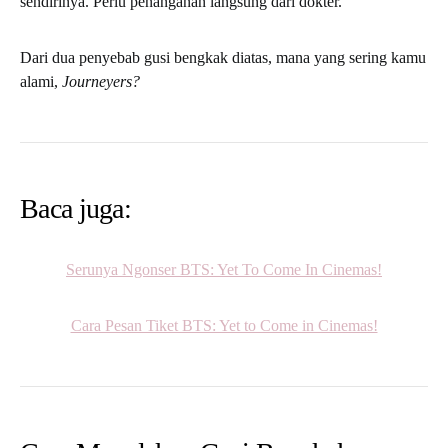
sendirinya. Perlu penanganan langsung dari dokter.
Dari dua penyebab gusi bengkak diatas, mana yang sering kamu
alami,
Journeyers?
Baca juga:
Serunya Ngonser BTS: Yet To Come In Cinemas!
Cara Pesan Tiket BTS: Yet to Come in Cinemas!