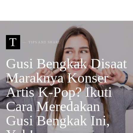
T
TIPS AND SHARE
Gusi Bengkak Disaat
Maraknya Konser
Artis K-Pop? Ikuti
Cara Meredakan
Gusi Bengkak Ini,